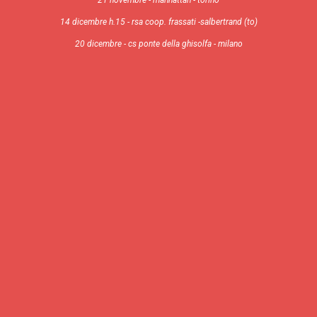
21 novembre - manhattan - torino
14 dicembre h.15 - rsa coop. frassati -salbertrand (to)
20 dicembre - cs ponte della ghisolfa - milano