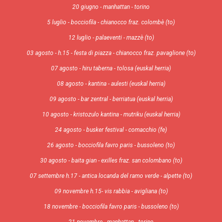
20 giugno - manhattan - torino
5 luglio - bocciofila - chianocco fraz. colombè (to)
12 luglio - palaeventi - mazzè (to)
03 agosto - h.15 - festa di piazza - chianocco fraz. pavaglione (to)
07 agosto - hiru taberna - tolosa (euskal herria)
08 agosto - kantina - aulesti (euskal herria)
09 agosto - bar zentral - berriatua (euskal herria)
10 agosto - kristozulo kantina - mutriku (euskal herria)
24 agosto - busker festival - comacchio (fe)
26 agosto - bocciofila favro paris - bussoleno (to)
30 agosto - baita gian - exilles fraz. san colombano (to)
07 settembre h.17 - antica locanda del ramo verde - alpette (to)
09 novembre h.15- vis rabbia - avigliana (to)
18 novembre - bocciofila favro paris - bussoleno (to)